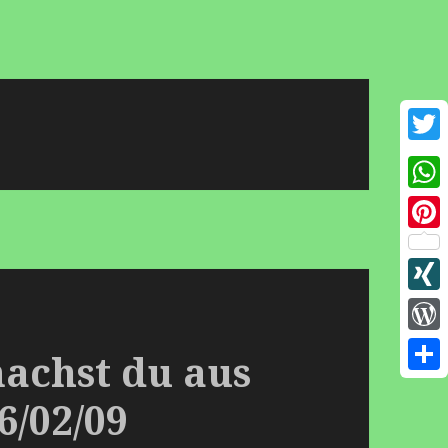
e
Twit
Wha
Pint
XIN
Wor
achst du aus
Emp
6/02/09