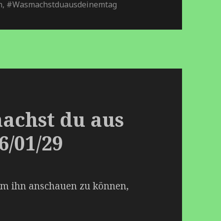
es
n
n
,
#Wasmachstduausdeinemtag
s
achst du aus
6/01/29
 Um ihn anschauen zu können,