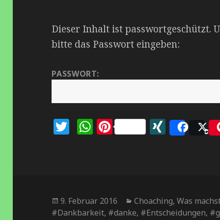
Dieser Inhalt ist passwortgeschützt.
bitte das Passwort eingeben:
PASSWORT:
T
W
Pi
X
Reco
P
w
h
n
I
it
at
te
N
te
s
r
G
r
A
es
p
t
Veröffentlicht
9. Februar 2016
Kategorien
Choaching
,
Was machst
#Dankbarkeit
am
,
#danke
,
#Entscheidungen
,
#g