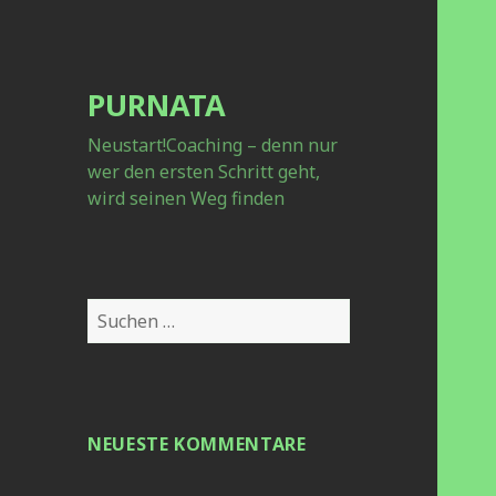
PURNATA
Neustart!Coaching – denn nur
wer den ersten Schritt geht,
wird seinen Weg finden
S
u
c
h
e
NEUESTE KOMMENTARE
n
a